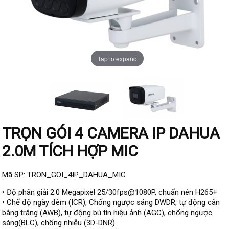
Đầu ghi IP KBVISION
Đầu ghi IP HDParagon
Đầu ghi IP Dahua
Tap to expand
Đầu ghi IP Visionhitech
Camera Analog
Camera HIKVISION
Camera Dahua
Camera Visionhitech
TRỌN GÓI 4 CAMERA IP DAHUA
2.0M TÍCH HỢP MIC
Camera KBVISION
Camera HDParagon
Mã SP: TRON_GOI_4IP_DAHUA_MIC
Đầu ghi Analog
• Độ phân giải 2.0 Megapixel 25/30fps@1080P, chuẩn nén H265+
Đầu ghi HDParagon
• Chế độ ngày đêm (ICR), Chống ngược sáng DWDR, tự động cân
bằng trắng (AWB), tự động bù tín hiệu ảnh (AGC), chống ngược
Đầu ghi HIKVISION
sáng(BLC), chống nhiễu (3D-DNR).