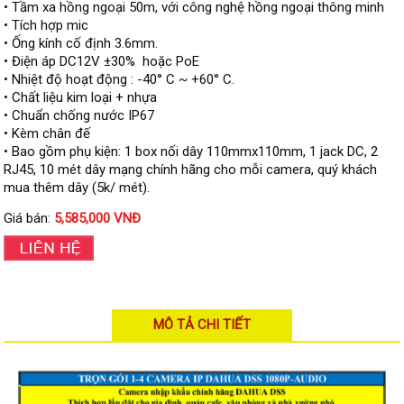
• Tầm xa hồng ngoại 50m, với công nghệ hồng ngoại thông minh
Đầu ghi Visionhitech
• Tích hợp mic
• Ống kính cố định 3.6mm.
Đầu ghi Dahua
• Điện áp DC12V ±30% hoặc PoE
Đầu ghi KBVISION
• Nhiệt độ hoạt động : -40° C ~ +60° C.
• Chất liệu kim loại + nhựa
Thiết bị chống trộm
• Chuẩn chống nước IP67
Thiết bị chống trộm Paradox
• Kèm chân đế
• Bao gồm phụ kiện: 1 box nối dây 110mmx110mm, 1 jack DC, 2
Thiết bị Enforcer
RJ45, 10 mét dây mạng chính hãng cho mỗi camera, quý khách
mua thêm dây (5k/ mét).
access control
Khóa điện tử VIRO
Giá bán:
5,585,000 VNĐ
Khóa điện tử KBVISION
Access control Syris
Giải pháp
LẮP ĐẶT CAMERA TRỌN GÓI
MÔ TẢ CHI TIẾT
GIẢI PHÁP CAMERA AN NINH
BÁO ĐỘNG CHỐNG TRỘM
GIẢI PHÁP GIÁM SÁT RA VÀO
GIẢI PHÁP NHỎ TRỌN GÓI