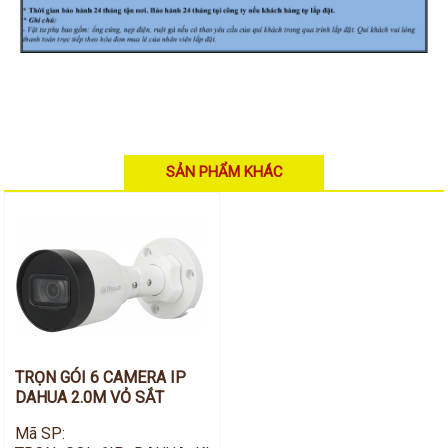
SẢN PHẨM KHÁC
TRỌN GÓI 6 CAMERA IP
DAHUA 2.0M VỎ SẮT
Mã SP: