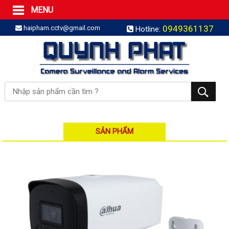
MENU
Trang Chủ
0949361137
haipham.cctv@gmail.com
Hotline:
Sản phẩm
SẢN PHẨM TRỌN GÓI
LẮP BÁO TRỘM TRỌN GÓI
LẮP CAMERA TRỌN GÓI
Camera IP
Camera IP HDPARAGON
Camera IP KBVISION
SẢN PHẨM
Camera IP HIKVISION
Camera IP Dahua
Camera IP Visionhitech
Đầu ghi IP | NVR
Đầu ghi IP HIKVISION