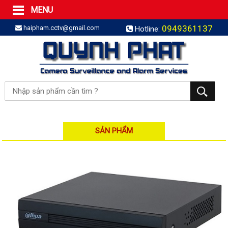
MENU
Trang Chủ
0949361137
haipham.cctv@gmail.com
Hotline:
Sản phẩm
SẢN PHẨM TRỌN GÓI
LẮP BÁO TRỘM TRỌN GÓI
LẮP CAMERA TRỌN GÓI
Camera IP
Camera IP HDPARAGON
Camera IP KBVISION
SẢN PHẨM
Camera IP HIKVISION
Camera IP Dahua
Camera IP Visionhitech
Đầu ghi IP | NVR
Đầu ghi IP HIKVISION