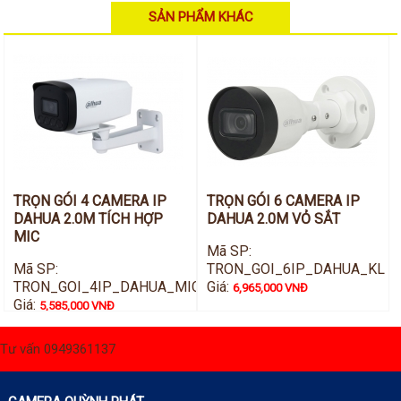
SẢN PHẨM KHÁC
TRỌN GÓI 4 CAMERA IP
TRỌN GÓI 6 CAMERA IP
DAHUA 2.0M TÍCH HỢP
DAHUA 2.0M VỎ SẮT
MIC
Mã SP:
Mã SP:
TRON_GOI_6IP_DAHUA_KL
TRON_GOI_4IP_DAHUA_MIC
Giá:
6,965,000 VNĐ
Giá:
5,585,000 VNĐ
Tư vấn 0949361137