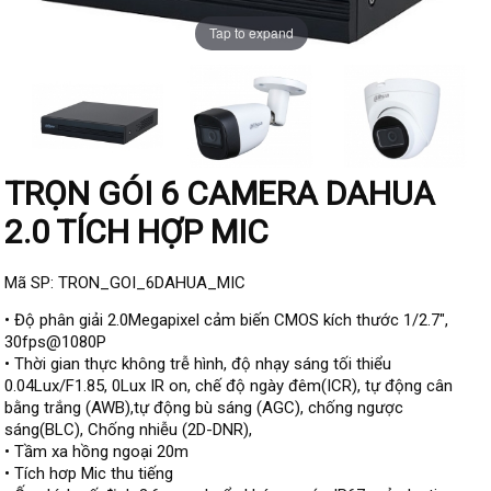
Đầu ghi IP KBVISION
Tap to expand
Đầu ghi IP HDParagon
Đầu ghi IP Dahua
Đầu ghi IP Visionhitech
Camera Analog
TRỌN GÓI 6 CAMERA DAHUA
Camera HIKVISION
2.0 TÍCH HỢP MIC
Camera Dahua
Camera Visionhitech
Mã SP: TRON_GOI_6DAHUA_MIC
Camera KBVISION
• Độ phân giải 2.0Megapixel cảm biến CMOS kích thước 1/2.7",
30fps@1080P
Camera HDParagon
• Thời gian thực không trễ hình, độ nhạy sáng tối thiểu
0.04Lux/F1.85, 0Lux IR on, chế độ ngày đêm(ICR), tự động cân
Đầu ghi Analog
bằng trắng (AWB),tự động bù sáng (AGC), chống ngược
Đầu ghi HDParagon
sáng(BLC), Chống nhiễu (2D-DNR),
• Tầm xa hồng ngoại 20m
Đầu ghi HIKVISION
• Tích hơp Mic thu tiếng