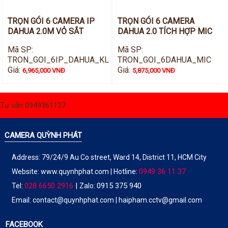
TRỌN GÓI 6 CAMERA IP
TRỌN GÓI 6 CAMERA
DAHUA 2.0M VỎ SẮT
DAHUA 2.0 TÍCH HỢP MIC
Mã SP:
Mã SP:
TRON_GOI_6IP_DAHUA_KL
TRON_GOI_6DAHUA_MIC
Giá:
Giá:
6,965,000 VNĐ
5,875,000 VNĐ
Tư vấn 0949361137
CAMERA QUỲNH PHÁT
Address: 79/24/9 Au Co street, Ward 14, District 11, HCM City
0949 36 11 37
Website:
www.quynhphat.com
| Hotline:
028 6650 2916
|
0915 375 940
Tel:
Zalo:
Email: contact@quynhphat.com | haipham.cctv@gmail.com
FACEBOOK