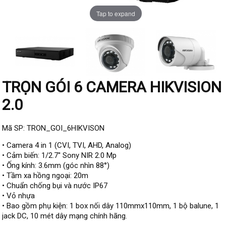
Đầu ghi IP KBVISION
Tap to expand
Đầu ghi IP HDParagon
Đầu ghi IP Dahua
Đầu ghi IP Visionhitech
Camera Analog
TRỌN GÓI 6 CAMERA HIKVISION
Camera HIKVISION
2.0
Camera Dahua
Camera Visionhitech
Mã SP: TRON_GOI_6HIKVISON
• Camera 4 in 1 (CVI, TVI, AHD, Analog)
Camera KBVISION
• Cảm biến: 1/2.7'' Sony NIR 2.0 Mp
Camera HDParagon
• Ống kính: 3.6mm (góc nhìn 88°)
• Tầm xa hồng ngoại: 20m
Đầu ghi Analog
• Chuẩn chống bụi và nước IP67
Đầu ghi HDParagon
• Vỏ nhựa
• Bao gồm phụ kiện: 1 box nối dây 110mmx110mm, 1 bộ balune, 1
Đầu ghi HIKVISION
jack DC, 10 mét dây mạng chính hãng.