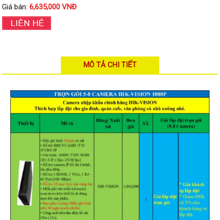
Đầu ghi Visionhitech
Giá bán:
6,635,000 VNĐ
Đầu ghi Dahua
Đầu ghi KBVISION
Thiết bị chống trộm
MÔ TẢ CHI TIẾT
Thiết bị chống trộm Paradox
Thiết bị Enforcer
access control
Khóa điện tử VIRO
Khóa điện tử KBVISION
Access control Syris
Giải pháp
LẮP ĐẶT CAMERA TRỌN GÓI
GIẢI PHÁP CAMERA AN NINH
BÁO ĐỘNG CHỐNG TRỘM
GIẢI PHÁP GIÁM SÁT RA VÀO
GIẢI PHÁP NHỎ TRỌN GÓI