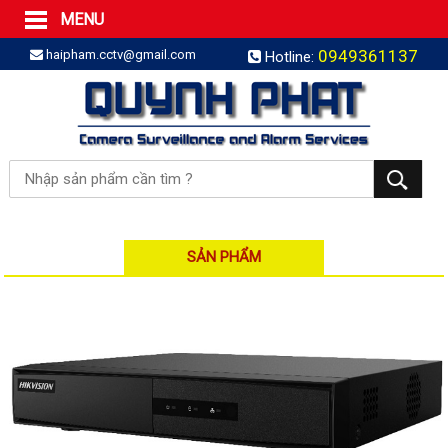
MENU
Trang Chủ
0949361137
haipham.cctv@gmail.com
Hotline:
Sản phẩm
SẢN PHẨM TRỌN GÓI
LẮP BÁO TRỘM TRỌN GÓI
LẮP CAMERA TRỌN GÓI
Camera IP
Camera IP HDPARAGON
Camera IP KBVISION
SẢN PHẨM
Camera IP HIKVISION
Camera IP Dahua
Camera IP Visionhitech
Đầu ghi IP | NVR
Đầu ghi IP HIKVISION