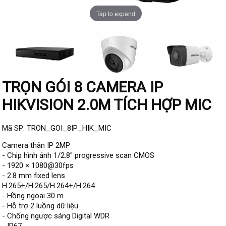
Đầu ghi IP KBVISION
Tap to expand
Đầu ghi IP HDParagon
Đầu ghi IP Dahua
Đầu ghi IP Visionhitech
Camera Analog
TRỌN GÓI 8 CAMERA IP
Camera HIKVISION
HIKVISION 2.0M TÍCH HỢP MIC
Camera Dahua
Camera Visionhitech
Mã SP: TRON_GOI_8IP_HIK_MIC
Camera thân IP 2MP
Camera KBVISION
- Chip hình ảnh 1/2.8" progressive scan CMOS
Camera HDParagon
- 1920 × 1080@30fps
- 2.8 mm fixed lens
Đầu ghi Analog
H.265+/H.265/H.264+/H.264
Đầu ghi HDParagon
- Hồng ngoại 30 m
- Hỗ trợ 2 luồng dữ liệu
Đầu ghi HIKVISION
- Chống ngược sáng Digital WDR