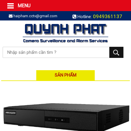
MENU
Trang Chủ
0949361137
haipham.cctv@gmail.com
Hotline:
Sản phẩm
SẢN PHẨM TRỌN GÓI
LẮP BÁO TRỘM TRỌN GÓI
LẮP CAMERA TRỌN GÓI
Camera IP
Camera IP HDPARAGON
Camera IP KBVISION
SẢN PHẨM
Camera IP HIKVISION
Camera IP Dahua
Camera IP Visionhitech
Đầu ghi IP | NVR
Đầu ghi IP HIKVISION