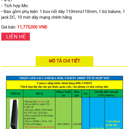
- IP67
Đầu ghi Visionhitech
- Tích hợp Mic
• Bao gồm phụ kiện: 1 box nối dây 110mmx110mm, 1 bộ balune, 1
Đầu ghi Dahua
jack DC, 10 mét dây mạng chính hãng.
Đầu ghi KBVISION
Giá bán:
11,775,000 VNĐ
Thiết bị chống trộm
Thiết bị chống trộm Paradox
Thiết bị Enforcer
access control
MÔ TẢ CHI TIẾT
Khóa điện tử VIRO
Khóa điện tử KBVISION
Access control Syris
Giải pháp
LẮP ĐẶT CAMERA TRỌN GÓI
GIẢI PHÁP CAMERA AN NINH
BÁO ĐỘNG CHỐNG TRỘM
GIẢI PHÁP GIÁM SÁT RA VÀO
GIẢI PHÁP NHỎ TRỌN GÓI