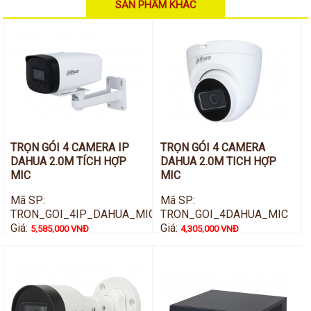
SẢN PHẨM KHÁC
TRỌN GÓI 4 CAMERA IP
TRỌN GÓI 4 CAMERA
DAHUA 2.0M TÍCH HỢP
DAHUA 2.0M TICH HỢP
MIC
MIC
Mã SP:
Mã SP:
TRON_GOI_4IP_DAHUA_MIC
TRON_GOI_4DAHUA_MIC
Giá:
Giá:
5,585,000 VNĐ
4,305,000 VNĐ