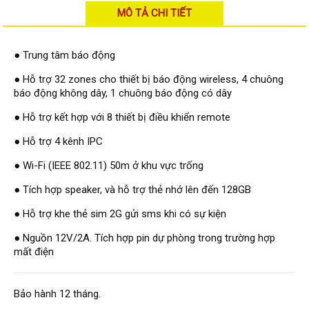
Đầu ghi Visionhitech
MÔ TẢ CHI TIẾT
Đầu ghi Dahua
● Trung tâm báo động
Đầu ghi KBVISION
Thiết bị chống trộm
● Hỗ trợ 32 zones cho thiết bị báo động wireless, 4 chuông
báo động không dây, 1 chuông báo động có dây
Thiết bị chống trộm Paradox
● Hỗ trợ kết hợp với 8 thiết bị điều khiển remote
Thiết bị Enforcer
● Hỗ trợ 4 kênh IPC
access control
Khóa điện tử VIRO
● Wi-Fi (IEEE 802.11) 50m ở khu vực trống
Khóa điện tử KBVISION
● Tích hợp speaker, và hỗ trợ thẻ nhớ lên đến 128GB
● Hỗ trợ khe thẻ sim 2G gửi sms khi có sự kiện
Access control Syris
Giải pháp
● Nguồn 12V/2A. Tích hợp pin dự phòng trong trường hợp
LẮP ĐẶT CAMERA TRỌN GÓI
mất điện
GIẢI PHÁP CAMERA AN NINH
BÁO ĐỘNG CHỐNG TRỘM
GIẢI PHÁP GIÁM SÁT RA VÀO
Bảo hành 12 tháng.
GIẢI PHÁP NHỎ TRỌN GÓI