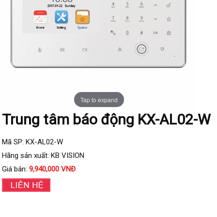
Đầu ghi IP KBVISION
Đầu ghi IP HDParagon
Đầu ghi IP Dahua
Đầu ghi IP Visionhitech
Camera Analog
Camera HIKVISION
Tap to expand
Camera Dahua
Trung tâm báo động KX-AL02-W
Camera Visionhitech
Camera KBVISION
Mã SP: KX-AL02-W
Hãng sản xuất: KB VISION
Camera HDParagon
Giá bán:
9,940,000 VNĐ
Đầu ghi Analog
Đầu ghi HDParagon
Đầu ghi HIKVISION