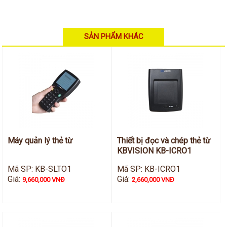
Hỗ trợ kỹ thuật
Hướng dẫn sử dụng
Tài liệu kỹ thuật
Tin tức
SẢN PHẨM KHÁC
Liên hệ
Máy quản lý thẻ từ
Thiết bị đọc và chép thẻ từ
KBVISION KB-ICRO1
Mã SP: KB-SLTO1
Mã SP: KB-ICRO1
Giá:
Giá:
9,660,000 VNĐ
2,660,000 VNĐ