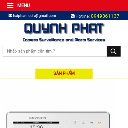
MENU
Trang Chủ
0949361137
haipham.cctv@gmail.com
Hotline:
Sản phẩm
SẢN PHẨM TRỌN GÓI
LẮP BÁO TRỘM TRỌN GÓI
LẮP CAMERA TRỌN GÓI
Camera IP
Camera IP HDPARAGON
Camera IP KBVISION
SẢN PHẨM
Camera IP HIKVISION
Camera IP Dahua
Camera IP Visionhitech
Đầu ghi IP | NVR
Đầu ghi IP HIKVISION