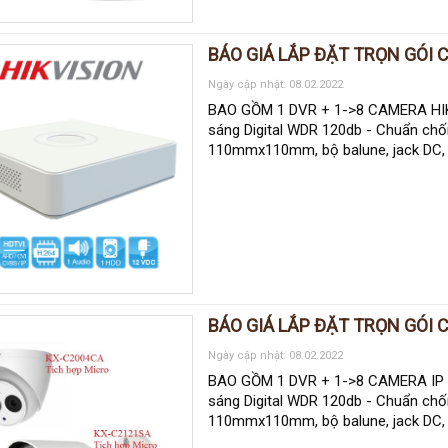
BÁO GIÁ LẮP ĐẶT TRỌN GÓI 
Ngày cập nhật: 08.02.2022
BAO GỒM 1 DVR + 1->8 CAMERA HIK-
sáng Digital WDR 120db - Chuẩn chố
110mmx110mm, bộ balune, jack DC, 
BÁO GIÁ LẮP ĐẶT TRỌN GÓI C
Ngày cập nhật: 08.02.2022
BAO GỒM 1 DVR + 1->8 CAMERA IP H
sáng Digital WDR 120db - Chuẩn chố
110mmx110mm, bộ balune, jack DC, 