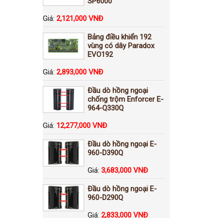
SP6000
Giá:
2,121,000 VNĐ
Bảng điều khiển 192
vùng có dây Paradox
EVO192
Giá:
2,893,000 VNĐ
Đầu dò hồng ngoại
chống trộm Enforcer E-
964-Q330Q
Giá:
12,277,000 VNĐ
Đầu dò hồng ngoại E-
960-D390Q
Giá:
3,683,000 VNĐ
Đầu dò hồng ngoại E-
960-D290Q
Giá:
2,833,000 VNĐ