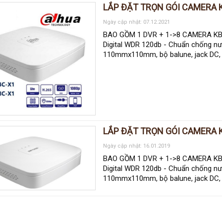
LẮP ĐẶT TRỌN GÓI CAMERA K
Ngày cập nhật: 07.12.2021
BAO GỒM 1 DVR + 1->8 CAMERA KBVI
Digital WDR 120db - Chuẩn chống nướ
110mmx110mm, bộ balune, jack DC, 
LẮP ĐẶT TRỌN GÓI CAMERA K
Ngày cập nhật: 16.01.2019
BAO GỒM 1 DVR + 1->8 CAMERA KBV
Digital WDR 120db - Chuẩn chống nướ
110mmx110mm, bộ balune, jack DC, 