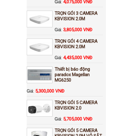
Giá:
4,075,000 VNĐ
TRỌN GÓI 3 CAMERA
KBVISION 2.0M
Giá:
3,805,000 VNĐ
TRỌN GÓI 4 CAMERA
KBVISION 2.0M
Giá:
4,435,000 VNĐ
Thiết bị báo động
paradox Magellan
MG6250
Giá:
5,300,000 VNĐ
TRỌN GÓI 5 CAMERA
KBVISION 2.0
Giá:
5,705,000 VNĐ
TRỌN GÓI 5 CAMERA
KBVISION 2.0M VỎ SẮT