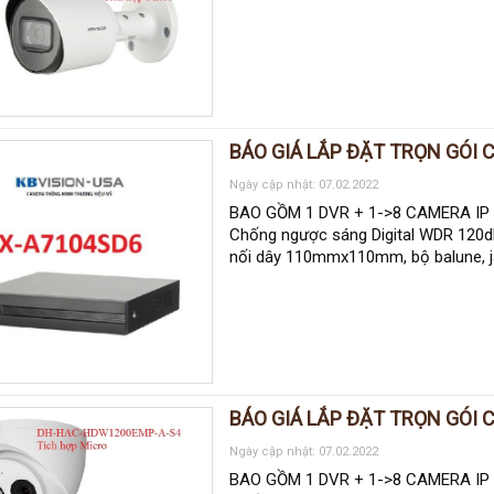
BÁO GIÁ LẮP ĐẶT TRỌN GÓI C
Ngày cập nhật: 07.02.2022
BAO GỒM 1 DVR + 1->8 CAMERA IP HI
Chống ngược sáng Digital WDR 120db
nối dây 110mmx110mm, bộ balune, ja
BÁO GIÁ LẮP ĐẶT TRỌN GÓI 
Ngày cập nhật: 07.02.2022
BAO GỒM 1 DVR + 1->8 CAMERA IP DA