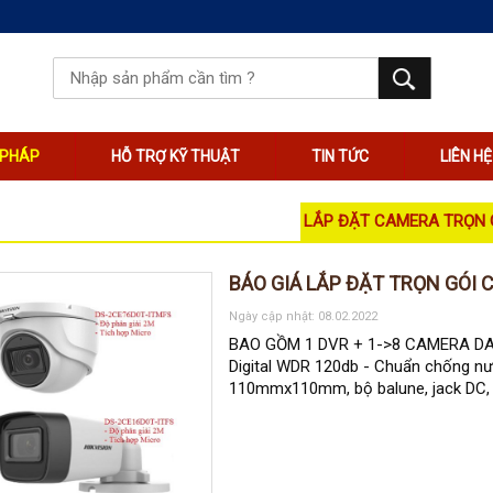
I PHÁP
HỖ TRỢ KỸ THUẬT
TIN TỨC
LIÊN HỆ
LẮP ĐẶT CAMERA TRỌN 
BÁO GIÁ LẮP ĐẶT TRỌN GÓI 
Ngày cập nhật: 08.02.2022
BAO GỒM 1 DVR + 1->8 CAMERA DAH
Digital WDR 120db - Chuẩn chống nướ
110mmx110mm, bộ balune, jack DC, 