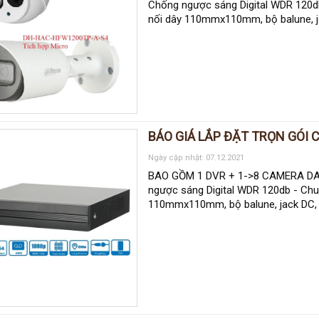
Chống ngược sáng Digital WDR 120db
nối dây 110mmx110mm, bộ balune, ja
BÁO GIÁ LẮP ĐẶT TRỌN GÓI 
Ngày cập nhật: 07.12.2021
BAO GỒM 1 DVR + 1->8 CAMERA DAHU
ngược sáng Digital WDR 120db - Chu
110mmx110mm, bộ balune, jack DC, 