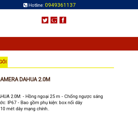
0949361137
Hotline:
GÓI
CAMERA DAHUA 2.0M
UA 2.0M: - Hồng ngoại 25 m - Chống ngược sáng
c: IP67 - Bao gồm phụ kiện: box nối dây
10 mét dây mạng chính..