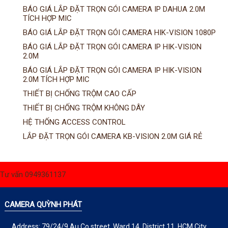
Đầu ghi Visionhitech
BÁO GIÁ LẮP ĐẶT TRỌN GÓI CAMERA IP DAHUA 2.0M
TÍCH HỢP MIC
Đầu ghi Dahua
BÁO GIÁ LẮP ĐẶT TRỌN GÓI CAMERA HIK-VISION 1080P
Đầu ghi KBVISION
BÁO GIÁ LẮP ĐẶT TRỌN GÓI CAMERA IP HIK-VISION
2.0M
Thiết bị chống trộm
BÁO GIÁ LẮP ĐẶT TRỌN GÓI CAMERA IP HIK-VISION
Thiết bị chống trộm Paradox
2.0M TÍCH HỢP MIC
Thiết bị Enforcer
THIẾT BỊ CHỐNG TRỘM CAO CẤP
access control
THIẾT BỊ CHỐNG TRỘM KHÔNG DÂY
Khóa điện tử VIRO
HỆ THỐNG ACCESS CONTROL
LẮP ĐẶT TRỌN GÓI CAMERA KB-VISION 2.0M GIÁ RẺ
Khóa điện tử KBVISION
Access control Syris
Giải pháp
Tư vấn 0949361137
LẮP ĐẶT CAMERA TRỌN GÓI
GIẢI PHÁP CAMERA AN NINH
BÁO ĐỘNG CHỐNG TRỘM
CAMERA QUỲNH PHÁT
GIẢI PHÁP GIÁM SÁT RA VÀO
GIẢI PHÁP NHỎ TRỌN GÓI
Address: 79/24/9 Au Co street, Ward 14, District 11, HCM City