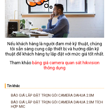
Đầu ghi IP KBVISION
Đầu ghi IP HDParagon
Đầu ghi IP Dahua
Đầu ghi IP Visionhitech
Camera Analog
Camera HIKVISION
Nếu khách hàng là người đam mê kỹ thuật, chúng
tôi sẵn sàng cung cấp thiết bị và hướng dẫn kỹ
Camera Dahua
thuật để khách hàng tự lắp đặt với mức giá tốt nhất.
Camera Visionhitech
Tham khảo
bảng giá camera quan sát hikvision
thông dụng
Camera KBVISION
Camera HDParagon
Tin khác
Đầu ghi Analog
Đầu ghi HDParagon
BÁO GIÁ LẮP ĐẶT TRỌN GÓI CAMERA DAHUA 2.0M
BÁO GIÁ LẮP ĐẶT TRỌN GÓI CAMERA DAHUA 2.0M TÍCH
Đầu ghi HIKVISION
HỢP MIC