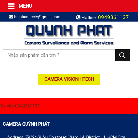
MENU
Trang Chủ
0949361137
haipham.cctv@gmail.com
Hotline:
Sản phẩm
SẢN PHẨM TRỌN GÓI
LẮP BÁO TRỘM TRỌN GÓI
LẮP CAMERA TRỌN GÓI
Camera IP
Camera IP HDPARAGON
Camera IP KBVISION
CAMERA VISIONHITECH
Camera IP HIKVISION
Camera IP Dahua
Tư vấn 0949361137
Camera IP Visionhitech
Đầu ghi IP | NVR
CAMERA QUỲNH PHÁT
Đầu ghi IP HIKVISION
Address: 79/24/9 Au Co street, Ward 14, District 11, HCM City