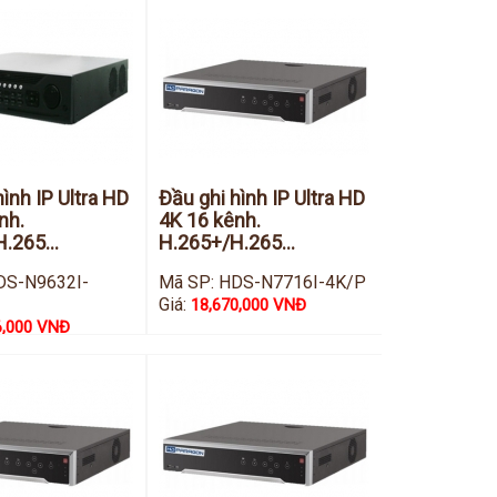
hình IP Ultra HD
Đầu ghi hình IP Ultra HD
nh.
4K 16 kênh.
.265...
H.265+/H.265...
DS-N9632I-
Mã SP: HDS-N7716I-4K/P
Giá:
18,670,000 VNĐ
6,000 VNĐ