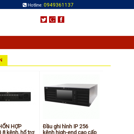
0949361137
Hotline:
N
 HỔN HỢP
Đầu ghi hình IP 256
 8 kênh, hổ trợ
kênh high-end cao cấp