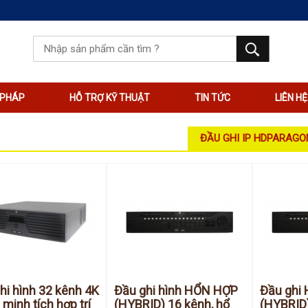
I PHÁP
HỖ TRỢ KỸ THUẬT
TIN TỨC
LIÊN HỆ
ĐẦU GHI IP HDPARAGO
hi hình 32 kênh 4K
Đầu ghi hình HỔN HỢP
Đầu ghi
 minh tích hợp trí
(HYBRID) 16 kênh, hổ
(HYBRID)