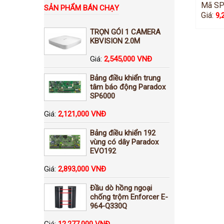
Mã SP
SẢN PHẨM BÁN CHẠY
Giá:
9,
TRỌN GÓI 1 CAMERA
KBVISION 2.0M
Giá:
2,545,000 VNĐ
Bảng điều khiển trung
tâm báo động Paradox
SP6000
Giá:
2,121,000 VNĐ
Bảng điều khiển 192
vùng có dây Paradox
EVO192
Giá:
2,893,000 VNĐ
Đầu dò hồng ngoại
chống trộm Enforcer E-
964-Q330Q
Giá:
12,277,000 VNĐ