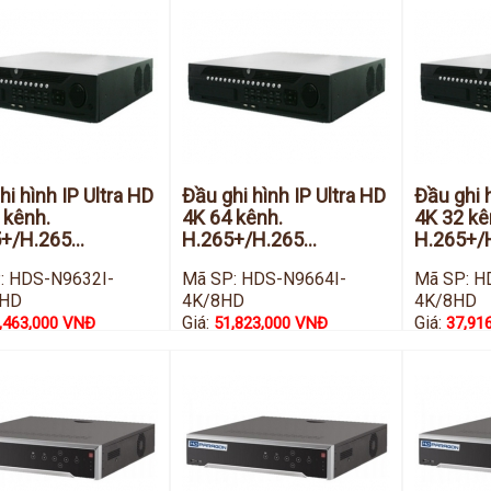
hi hình IP Ultra HD
Đầu ghi hình IP Ultra HD
Đầu ghi 
 kênh.
4K 64 kênh.
4K 32 kê
+/H.265...
H.265+/H.265...
H.265+/H
: HDS-N9632I-
Mã SP: HDS-N9664I-
Mã SP: H
6HD
4K/8HD
4K/8HD
Giá:
Giá:
,463,000 VNĐ
51,823,000 VNĐ
37,91