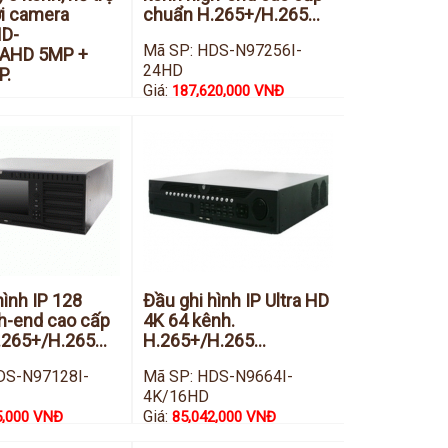
i camera
chuẩn H.265+/H.265...
HD-
Mã SP: HDS-N97256I-
/AHD 5MP +
24HD
P.
Giá:
187,620,000 VNĐ
ybrid DVR HDS-
TVI
6,000 VNĐ
hình IP 128
Đầu ghi hình IP Ultra HD
h-end cao cấp
4K 64 kênh.
265+/H.265...
H.265+/H.265...
DS-N97128I-
Mã SP: HDS-N9664I-
4K/16HD
Giá:
5,000 VNĐ
85,042,000 VNĐ