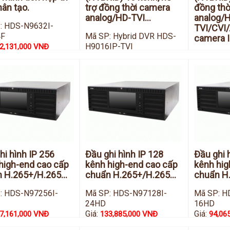
hân tạo.
trợ đồng thời camera
đồng thờ
analog/HD-TVI...
analog/
: HDS-N9632I-
TVI/CVI
4F
Mã SP: Hybrid DVR HDS-
camera I
H9016IP-TVI
2,131,000 VNĐ
Giá:
Mã SP: H
55,825,000 VNĐ
H9008IP-
Giá:
44,39
hi hình IP 256
Đầu ghi hình IP 128
Đầu ghi 
high-end cao cấp
kênh high-end cao cấp
kênh hig
 H.265+/H.265...
chuẩn H.265+/H.265...
chuẩn H.
: HDS-N97256I-
Mã SP: HDS-N97128I-
Mã SP: H
24HD
16HD
Giá:
Giá:
7,161,000 VNĐ
133,885,000 VNĐ
94,06