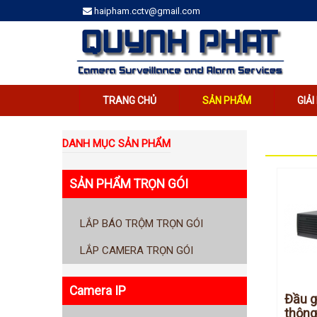
haipham.cctv@gmail.com
TRANG CHỦ
SẢN PHẨM
GIẢ
DANH MỤC SẢN PHẨM
SẢN PHẨM TRỌN GÓI
LẮP BÁO TRỘM TRỌN GÓI
LẮP CAMERA TRỌN GÓI
Camera IP
Đầu g
thông