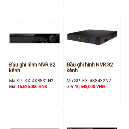
Đầu ghi Visionhitech
Đầu ghi Dahua
Đầu ghi KBVISION
Thiết bị chống trộm
Thiết bị chống trộm Paradox
Thiết bị Enforcer
access control
Đầu ghi hình NVR 32
Đầu ghi hình NVR 32
Khóa điện tử VIRO
kênh
kênh
Khóa điện tử KBVISION
Mã SP: KX-4K8832N2
Mã SP: KX-4K8432N2
Giá:
Giá:
15,525,000 VNĐ
10,543,000 VNĐ
Access control Syris
Giải pháp
LẮP ĐẶT CAMERA TRỌN GÓI
GIẢI PHÁP CAMERA AN NINH
BÁO ĐỘNG CHỐNG TRỘM
GIẢI PHÁP GIÁM SÁT RA VÀO
GIẢI PHÁP NHỎ TRỌN GÓI