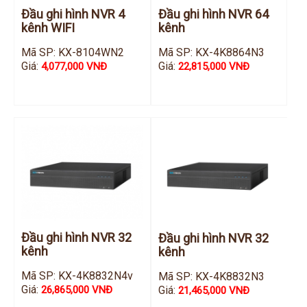
Đầu ghi IP KBVISION
Đầu ghi hình NVR 4
Đầu ghi hình NVR 64
kênh WIFI
kênh
Đầu ghi IP HDParagon
Mã SP: KX-8104WN2
Mã SP: KX-4K8864N3
Đầu ghi IP Dahua
Giá:
Giá:
4,077,000 VNĐ
22,815,000 VNĐ
Đầu ghi IP Visionhitech
Camera Analog
Camera HIKVISION
Camera Dahua
Camera Visionhitech
Camera KBVISION
Camera HDParagon
Đầu ghi hình NVR 32
Đầu ghi hình NVR 32
Đầu ghi Analog
kênh
kênh
Đầu ghi HDParagon
Mã SP: KX-4K8832N4v
Mã SP: KX-4K8832N3
Đầu ghi HIKVISION
Giá:
Giá:
26,865,000 VNĐ
21,465,000 VNĐ