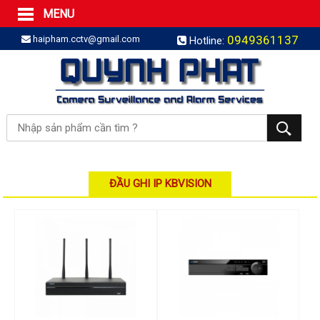
MENU
Trang Chủ
0949361137
haipham.cctv@gmail.com
Hotline:
Sản phẩm
SẢN PHẨM TRỌN GÓI
LẮP BÁO TRỘM TRỌN GÓI
LẮP CAMERA TRỌN GÓI
Camera IP
Camera IP HDPARAGON
Camera IP KBVISION
ĐẦU GHI IP KBVISION
Camera IP HIKVISION
Camera IP Dahua
Camera IP Visionhitech
Đầu ghi IP | NVR
Đầu ghi IP HIKVISION