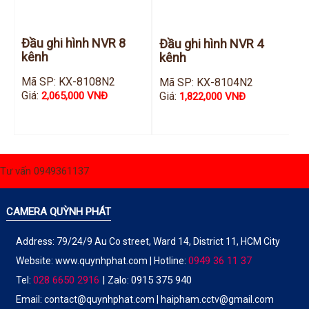
Đầu ghi hình NVR 8
Đầu ghi hình NVR 4
kênh
kênh
Mã SP: KX-8108N2
Mã SP: KX-8104N2
Giá:
Giá:
2,065,000 VNĐ
1,822,000 VNĐ
Tư vấn 0949361137
CAMERA QUỲNH PHÁT
Address: 79/24/9 Au Co street, Ward 14, District 11, HCM City
0949 36 11 37
Website:
www.quynhphat.com
| Hotline:
028 6650 2916
|
0915 375 940
Tel:
Zalo:
Email: contact@quynhphat.com | haipham.cctv@gmail.com