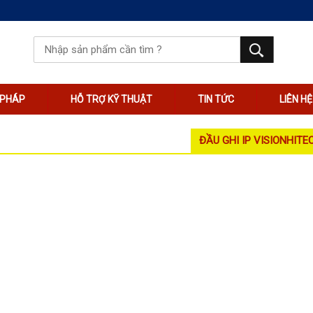
I PHÁP
HỖ TRỢ KỸ THUẬT
TIN TỨC
LIÊN HỆ
ĐẦU GHI IP VISIONHITE