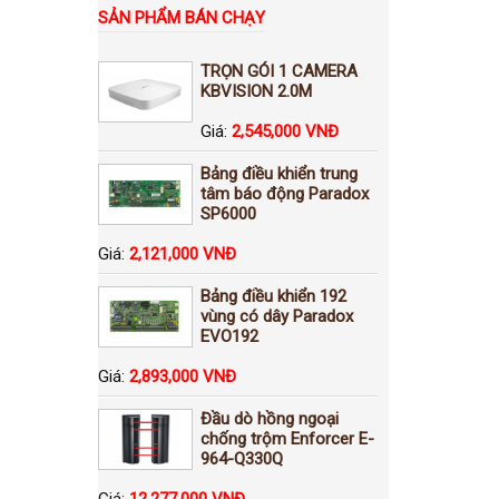
SẢN PHẨM BÁN CHẠY
TRỌN GÓI 1 CAMERA
KBVISION 2.0M
Giá:
2,545,000 VNĐ
Bảng điều khiển trung
tâm báo động Paradox
SP6000
Giá:
2,121,000 VNĐ
Bảng điều khiển 192
vùng có dây Paradox
EVO192
Giá:
2,893,000 VNĐ
Đầu dò hồng ngoại
chống trộm Enforcer E-
964-Q330Q
Giá:
12,277,000 VNĐ