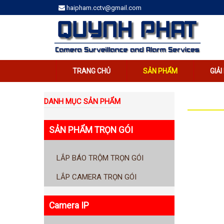
haipham.cctv@gmail.com
TRANG CHỦ
SẢN PHẨM
GIẢ
DANH MỤC SẢN PHẨM
SẢN PHẨM TRỌN GÓI
LẮP BÁO TRỘM TRỌN GÓI
LẮP CAMERA TRỌN GÓI
Camera IP