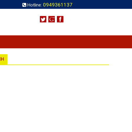
0949361137
Hotline:
CH