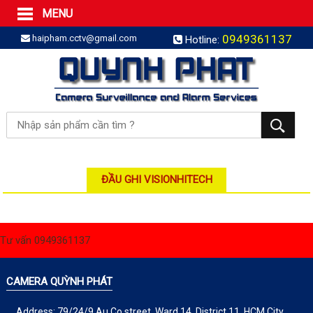
MENU
Trang Chủ
0949361137
haipham.cctv@gmail.com
Hotline:
Sản phẩm
SẢN PHẨM TRỌN GÓI
LẮP BÁO TRỘM TRỌN GÓI
LẮP CAMERA TRỌN GÓI
Camera IP
Camera IP HDPARAGON
Camera IP KBVISION
ĐẦU GHI VISIONHITECH
Camera IP HIKVISION
Camera IP Dahua
Tư vấn 0949361137
Camera IP Visionhitech
Đầu ghi IP | NVR
CAMERA QUỲNH PHÁT
Đầu ghi IP HIKVISION
Address: 79/24/9 Au Co street, Ward 14, District 11, HCM City