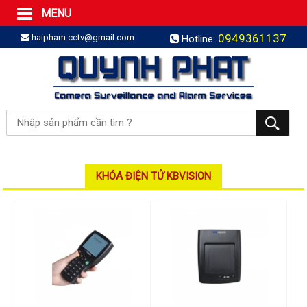
MENU
Trang Chủ
0949361137
haipham.cctv@gmail.com
Hotline:
Sản phẩm
SẢN PHẨM TRỌN GÓI
LẮP BÁO TRỘM TRỌN GÓI
LẮP CAMERA TRỌN GÓI
Camera IP
Camera IP HDPARAGON
Camera IP KBVISION
KHÓA ĐIỆN TỬ KBVISION
Camera IP HIKVISION
Camera IP Dahua
Camera IP Visionhitech
Đầu ghi IP | NVR
Đầu ghi IP HIKVISION