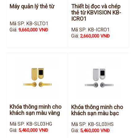
Đầu ghi IP KBVISION
Máy quản lý thẻ từ
Thiết bị đọc và chép
thẻ từ KBVISION KB-
Đầu ghi IP HDParagon
ICRO1
Mã SP: KB-SLTO1
Đầu ghi IP Dahua
Giá:
Mã SP: KB-ICRO1
9,660,000 VNĐ
Giá:
2,660,000 VNĐ
Đầu ghi IP Visionhitech
Camera Analog
Camera HIKVISION
Camera Dahua
Camera Visionhitech
Camera KBVISION
Camera HDParagon
Khóa thông minh cho
Khóa thông minh cho
Đầu ghi Analog
khách sạn màu vàng
khách sạn màu bạc
Đầu ghi HDParagon
Mã SP: KB-SL03HG
Mã SP: KB-SL03HS
Đầu ghi HIKVISION
Giá:
Giá:
5,460,000 VNĐ
5,460,000 VNĐ