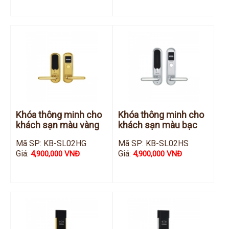
Đầu ghi Visionhitech
Đầu ghi Dahua
Đầu ghi KBVISION
Thiết bị chống trộm
Thiết bị chống trộm Paradox
Thiết bị Enforcer
access control
Khóa thông minh cho
Khóa thông minh cho
Khóa điện tử VIRO
khách sạn màu vàng
khách sạn màu bạc
Khóa điện tử KBVISION
Mã SP: KB-SL02HG
Mã SP: KB-SL02HS
Giá:
Giá:
4,900,000 VNĐ
4,900,000 VNĐ
Access control Syris
Giải pháp
LẮP ĐẶT CAMERA TRỌN GÓI
GIẢI PHÁP CAMERA AN NINH
BÁO ĐỘNG CHỐNG TRỘM
GIẢI PHÁP GIÁM SÁT RA VÀO
GIẢI PHÁP NHỎ TRỌN GÓI