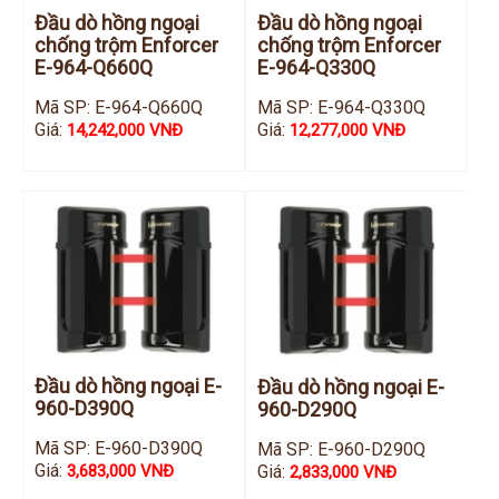
Đầu ghi IP KBVISION
Đầu dò hồng ngoại
Đầu dò hồng ngoại
chống trộm Enforcer
chống trộm Enforcer
Đầu ghi IP HDParagon
E-964-Q660Q
E-964-Q330Q
Đầu ghi IP Dahua
Mã SP: E-964-Q660Q
Mã SP: E-964-Q330Q
Giá:
Giá:
14,242,000 VNĐ
12,277,000 VNĐ
Đầu ghi IP Visionhitech
Camera Analog
Camera HIKVISION
Camera Dahua
Camera Visionhitech
Camera KBVISION
Camera HDParagon
Đầu dò hồng ngoại E-
Đầu dò hồng ngoại E-
Đầu ghi Analog
960-D390Q
960-D290Q
Đầu ghi HDParagon
Mã SP: E-960-D390Q
Mã SP: E-960-D290Q
Đầu ghi HIKVISION
Giá:
Giá:
3,683,000 VNĐ
2,833,000 VNĐ