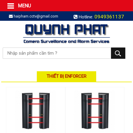
MENU
Trang Chủ
0949361137
haipham.cctv@gmail.com
Hotline:
Sản phẩm
SẢN PHẨM TRỌN GÓI
LẮP BÁO TRỘM TRỌN GÓI
LẮP CAMERA TRỌN GÓI
Camera IP
Camera IP HDPARAGON
Camera IP KBVISION
THIẾT BỊ ENFORCER
Camera IP HIKVISION
Camera IP Dahua
Camera IP Visionhitech
Đầu ghi IP | NVR
Đầu ghi IP HIKVISION