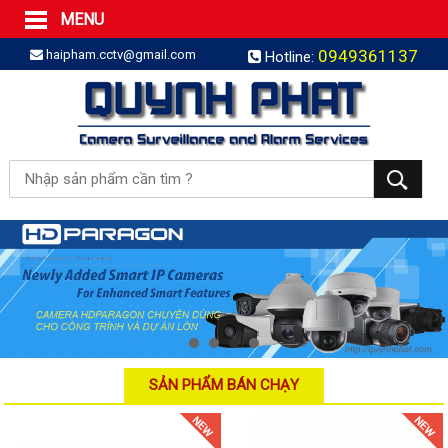
MENU
Trang Chủ
0949361137
haipham.cctv@gmail.com
Hotline:
Sản phẩm
SẢN PHẨM TRỌN GÓI
LẮP BÁO TRỘM TRỌN GÓI
LẮP CAMERA TRỌN GÓI
Camera IP
Camera IP HDPARAGON
Camera IP KBVISION
Camera IP HIKVISION
Camera IP Dahua
Camera IP Visionhitech
SẢN PHẨM BÁN CHẠY
Đầu ghi IP | NVR
Đầu ghi IP HIKVISION