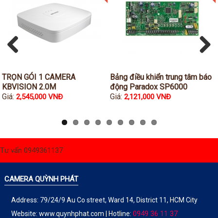
Đầu ghi IP KBVISION
Đầu ghi IP HDParagon
Đầu ghi IP Dahua
Đầu ghi IP Visionhitech
Previous
Next
Camera Analog
TRỌN GÓI 1 CAMERA
Bảng điều khiển trung tâm báo
Camera HIKVISION
KBVISION 2.0M
động Paradox SP6000
Giá:
Giá:
2,545,000 VNĐ
2,121,000 VNĐ
Camera Dahua
Camera Visionhitech
Camera KBVISION
Tư vấn 0949361137
Camera HDParagon
Đầu ghi Analog
CAMERA QUỲNH PHÁT
Đầu ghi HDParagon
Address: 79/24/9 Au Co street, Ward 14, District 11, HCM City
Đầu ghi HIKVISION
0949 36 11 37
Website:
www.quynhphat.com
| Hotline: